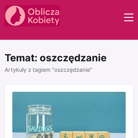
Styl
Zdrowie
Psychologia
Temat: oszczędzanie
Relacje
Praca
Artykuły z tagiem "oszczędzanie"
Dom
Finanse
Inspiracje