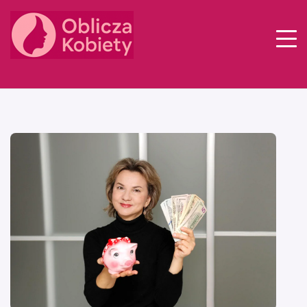
Styl
Zdrowie
Psychologia
Relacje
Praca
Dom
Finanse
Inspiracje