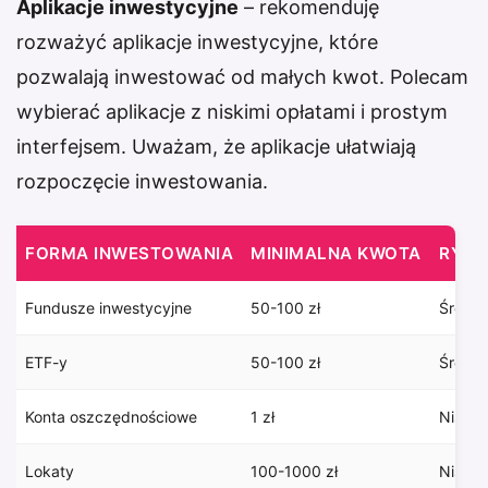
Aplikacje inwestycyjne
– rekomenduję
rozważyć aplikacje inwestycyjne, które
pozwalają inwestować od małych kwot. Polecam
wybierać aplikacje z niskimi opłatami i prostym
interfejsem. Uważam, że aplikacje ułatwiają
rozpoczęcie inwestowania.
FORMA INWESTOWANIA
MINIMALNA KWOTA
RYZY
Fundusze inwestycyjne
50-100 zł
Średni
ETF-y
50-100 zł
Średni
Konta oszczędnościowe
1 zł
Niskie
Lokaty
100-1000 zł
Niskie