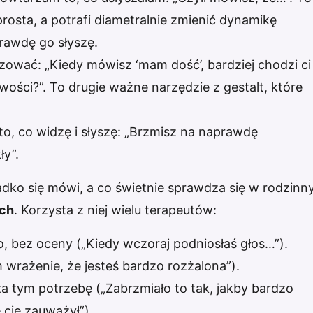
 prosta, a potrafi diametralnie zmienić dynamikę
rawdę go słyszę.
zować: „Kiedy mówisz ‘mam dość’, bardziej chodzi ci
ości?”. To drugie ważne narzędzie z gestalt, które
, co widzę i słyszę: „Brzmisz na naprawdę
ły”.
adko się mówi, a co świetnie sprawdza się w rodzinn
ach
. Korzysta z niej wielu terapeutów:
, bez oceny („Kiedy wczoraj podniosłaś głos…”).
wrażenie, że jesteś bardzo rozżalona”).
a tym potrzebę („Zabrzmiało to tak, jakby bardzo
 cię zauważył”).