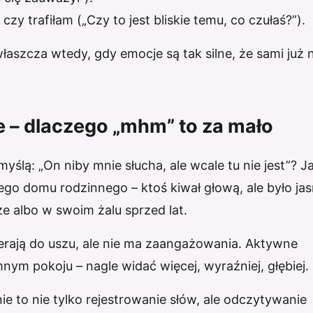
y trafiłam („Czy to jest bliskie temu, co czułaś?”).
szcza wtedy, gdy emocje są tak silne, że sami już n
e – dlaczego „mhm” to za mało
myślą: „On niby mnie słucha, ale wcale tu nie jest”? J
go domu rodzinnego – ktoś kiwał głową, ale było jas
e albo w swoim żalu sprzed lat.
cierają do uszu, ale nie ma zaangażowania. Aktywne
mnym pokoju – nagle widać więcej, wyraźniej, głębiej.
ie to nie tylko rejestrowanie słów, ale odczytywanie