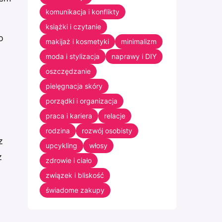
komunikacja i konflikty
książki i czytanie
o
makijaż i kosmetyki
minimalizm
moda i stylizacja
naprawy i DIY
oszczędzanie
pielęgnacja skóry
porządki i organizacja
praca i kariera
relacje
rodzina
rozwój osobisty
z
upcykling
włosy
z
zdrowie i ciało
związek i bliskość
świadome zakupy