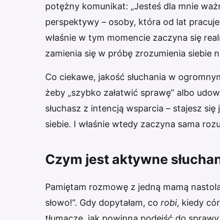
potężny komunikat: „Jesteś dla mnie ważn
perspektywy – osoby, która od lat pracuj
właśnie w tym momencie zaczyna się realna
zamienia się w próbę zrozumienia siebie 
Co ciekawe, jakość słuchania w ogromnym
żeby „szybko załatwić sprawę” albo udow
słuchasz z intencją wsparcia – stajesz si
siebie. I właśnie wtedy zaczyna sama rozu
Czym jest aktywne słuchani
Pamiętam rozmowę z jedną mamą nastolatki
słowo!”. Gdy dopytałam, co
robi
, kiedy c
tłumaczę, jak powinna podejść do sprawy”