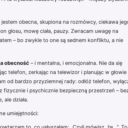
 jestem obecna, skupiona na rozmówcy, ciekawa jeg
ż ton głosu, mowę ciała, pauzy. Zwracam uwagę na
atem – bo zwykle to one są sednem konfliktu, a nie
na obecność
– i mentalna, i emocjonalna. Nie da się
ąc telefon, zerkając na telewizor i planując w głowie
am od bardzo przyziemnej rady: odłóż telefon, wyłąc
z fizycznie i psychicznie bezpieczną przestrzeń – be
 ale działa.
e umiejętności:
wtarzam to, co usłyszałam: „Czyli mówisz, że…”. To