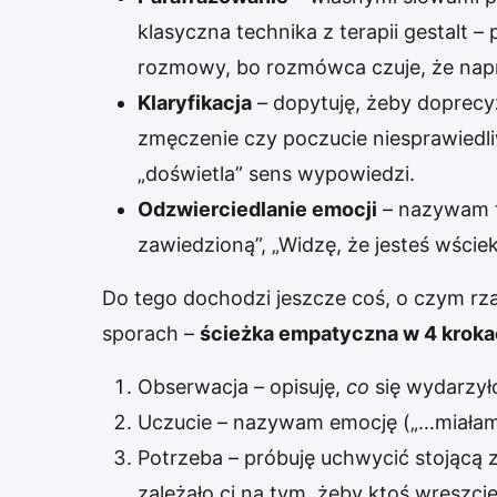
klasyczna technika z terapii gestalt –
rozmowy, bo rozmówca czuje, że nap
Klaryfikacja
– dopytuję, żeby doprecy
zmęczenie czy poczucie niesprawiedliw
„doświetla” sens wypowiedzi.
Odzwierciedlanie emocji
– nazywam to
zawiedzioną”, „Widzę, że jesteś wściek
Do tego dochodzi jeszcze coś, o czym rz
sporach –
ścieżka empatyczna w 4 krok
Obserwacja – opisuję,
co
się wydarzyło
Uczucie – nazywam emocję („…miałam 
Potrzeba – próbuję uchwycić stojącą z
zależało ci na tym, żeby ktoś wreszcie