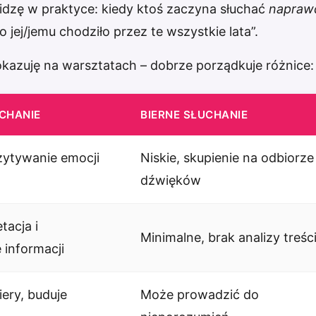
 widzę w praktyce: kiedy ktoś zaczyna słuchać
napraw
 jej/jemu chodziło przez te wszystkie lata”.
okazuję na warsztatach – dobrze porządkuje różnice:
CHANIE
BIERNE SŁUCHANIE
zytywanie emocji
Niskie, skupienie na odbiorze
dźwięków
tacja i
Minimalne, brak analizy treśc
 informacji
iery, buduje
Może prowadzić do