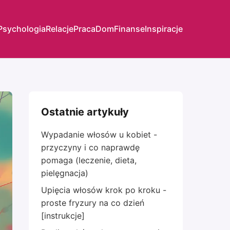
Psychologia
Relacje
Praca
Dom
Finanse
Inspiracje
Ostatnie artykuły
Wypadanie włosów u kobiet -
przyczyny i co naprawdę
pomaga (leczenie, dieta,
pielęgnacja)
Upięcia włosów krok po kroku -
proste fryzury na co dzień
[instrukcje]