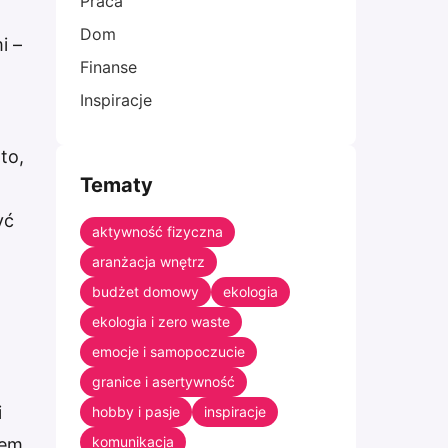
Praca
Dom
i –
Finanse
Inspiracje
 to,
Tematy
yć
aktywność fizyczna
aranżacja wnętrz
budżet domowy
ekologia
ekologia i zero waste
emocje i samopoczucie
granice i asertywność
i
hobby i pasje
inspiracje
komunikacja
iem