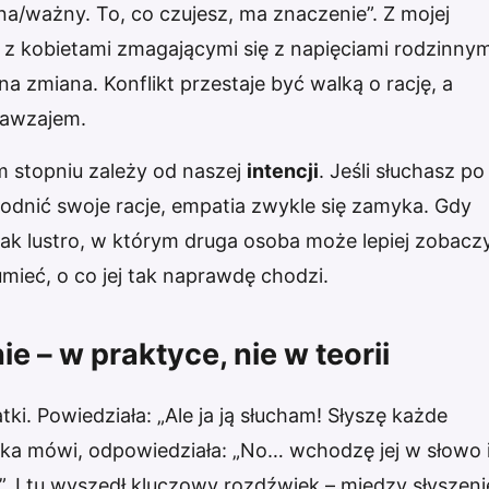
a/ważny. To, co czujesz, ma znaczenie”. Z mojej
e z kobietami zmagającymi się z napięciami rodzinnym
 zmiana. Konflikt przestaje być walką o rację, a
nawzajem.
 stopniu zależy od naszej
intencji
. Jeśli słuchasz po
odnić swoje racje, empatia zwykle się zamyka. Gdy
ę jak lustro, w którym druga osoba może lepiej zobacz
mieć, o co jej tak naprawdę chodzi.
e – w praktyce, nie w teorii
. Powiedziała: „Ale ja ją słucham! Słyszę każde
órka mówi, odpowiedziała: „No… wchodzę jej w słowo 
. I tu wyszedł kluczowy rozdźwięk – między słyszen