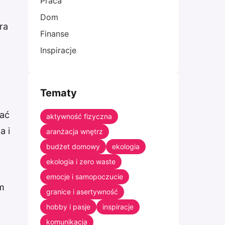
Praca
Dom
ra
Finanse
Inspiracje
Tematy
dać
aktywność fizyczna
a i
aranżacja wnętrz
budżet domowy
ekologia
ekologia i zero waste
emocje i samopoczucie
am
granice i asertywność
hobby i pasje
inspiracje
komunikacja