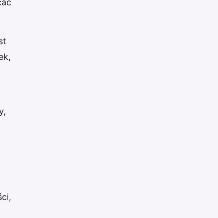
cać
st
ek,
y,
ci,