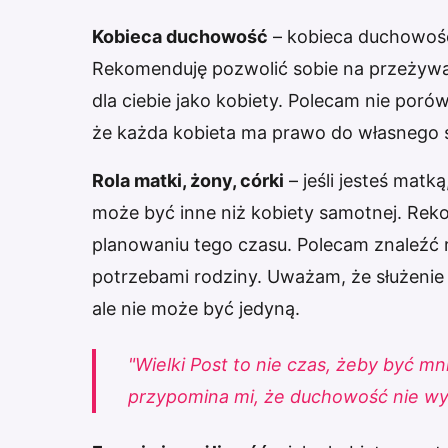
Kobieca duchowość
– kobieca duchowość cz
Rekomenduję pozwolić sobie na przeżywan
dla ciebie jako kobiety. Polecam nie poró
że każda kobieta ma prawo do własnego
Rola matki, żony, córki
– jeśli jesteś matk
może być inne niż kobiety samotnej. Rek
planowaniu tego czasu. Polecam znaleź
potrzebami rodziny. Uważam, że służenie 
ale nie może być jedyną.
"Wielki Post to nie czas, żeby być mni
przypomina mi, że duchowość nie wym