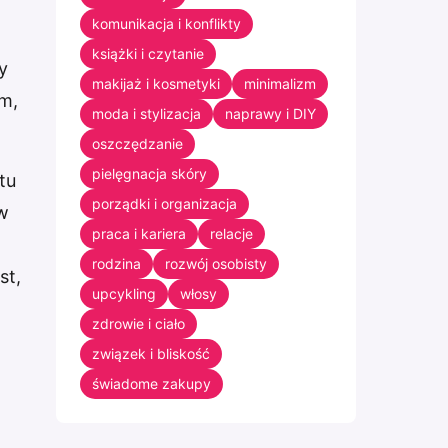
komunikacja i konflikty
książki i czytanie
y
makijaż i kosmetyki
minimalizm
am,
moda i stylizacja
naprawy i DIY
oszczędzanie
pielęgnacja skóry
tu
porządki i organizacja
 w
praca i kariera
relacje
rodzina
rozwój osobisty
st,
upcykling
włosy
zdrowie i ciało
związek i bliskość
świadome zakupy