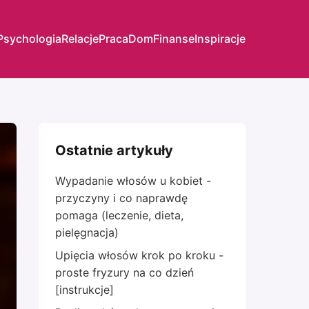
Psychologia
Relacje
Praca
Dom
Finanse
Inspiracje
Ostatnie artykuły
Wypadanie włosów u kobiet -
przyczyny i co naprawdę
pomaga (leczenie, dieta,
pielęgnacja)
Upięcia włosów krok po kroku -
proste fryzury na co dzień
[instrukcje]