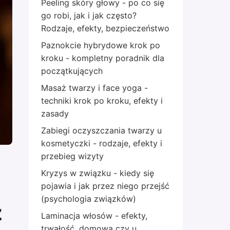
Peeling skóry głowy - po co się
go robi, jak i jak często?
Rodzaje, efekty, bezpieczeństwo
Paznokcie hybrydowe krok po
kroku - kompletny poradnik dla
początkujących
Masaż twarzy i face yoga -
techniki krok po kroku, efekty i
zasady
Zabiegi oczyszczania twarzy u
kosmetyczki - rodzaje, efekty i
przebieg wizyty
Kryzys w związku - kiedy się
pojawia i jak przez niego przejść
(psychologia związków)
z
Laminacja włosów - efekty,
trwałość, domowa czy u