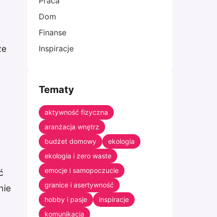
Praca
Dom
Finanse
Inspiracje
że
Tematy
aktywność fizyczna
aranżacja wnętrz
budżet domowy
ekologia
ekologia i zero waste
z
emocje i samopoczucie
ć
granice i asertywność
nie
hobby i pasje
inspiracje
komunikacja