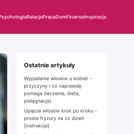
Psychologia
Relacje
Praca
Dom
Finanse
Inspiracje
Ostatnie artykuły
Wypadanie włosów u kobiet -
przyczyny i co naprawdę
pomaga (leczenie, dieta,
pielęgnacja)
Upięcia włosów krok po kroku -
proste fryzury na co dzień
[instrukcje]