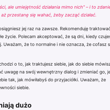
ci, ale umiejętność działania mimo nich" – i to zdani
 aż przestanę się wahać, żeby zacząć działać.
osiągniesz jej raz na zawsze. Rekomenduję traktowa
łe życie. Polecam akceptować, że są dni, kiedy czuje
iej. Uważam, że to normalne i nie oznacza, że cofasz s
chodzi o to, jak traktujesz siebie, jak do siebie mówis
ć uwagę na swój wewnętrzny dialog i zmieniać go, je
bie tak, jak mówiłabyś do przyjaciółki. Uważam, że
wności siebie.
niają dużo