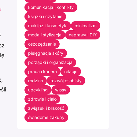
komunikacja i konflikty
e
książki i czytanie
makijaż i kosmetyki
minimalizm
moda i stylizacja
naprawy i DIY
ć
oszczędzanie
sz
pielęgnacja skóry
ię
porządki i organizacja
praca i kariera
relacje
z,
rodzina
rozwój osobisty
śli
upcykling
włosy
zdrowie i ciało
związek i bliskość
świadome zakupy