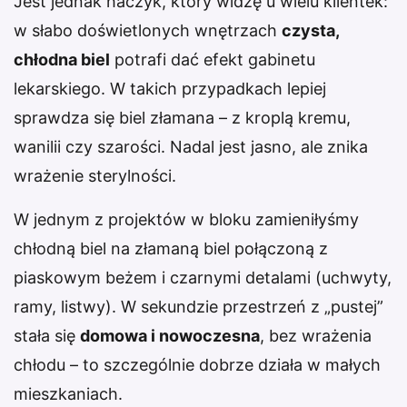
Jest jednak haczyk, który widzę u wielu klientek:
w słabo doświetlonych wnętrzach
czysta,
chłodna biel
potrafi dać efekt gabinetu
lekarskiego. W takich przypadkach lepiej
sprawdza się biel złamana – z kroplą kremu,
wanilii czy szarości. Nadal jest jasno, ale znika
wrażenie sterylności.
W jednym z projektów w bloku zamieniłyśmy
chłodną biel na złamaną biel połączoną z
piaskowym beżem i czarnymi detalami (uchwyty,
ramy, listwy). W sekundzie przestrzeń z „pustej”
stała się
domowa i nowoczesna
, bez wrażenia
chłodu – to szczególnie dobrze działa w małych
mieszkaniach.