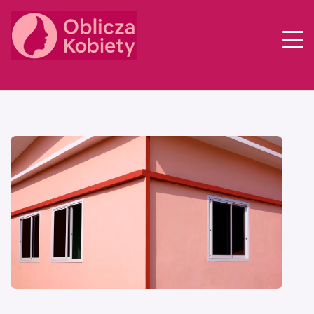
Styl
Zdrowie
Psychologia
Relacje
Praca
Dom
Finanse
Inspiracje